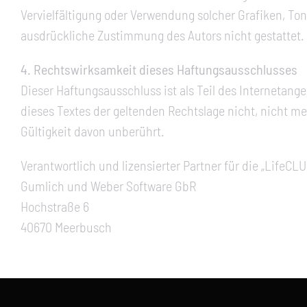
Vervielfältigung oder Verwendung solcher Grafiken, T
ausdrückliche Zustimmung des Autors nicht gestattet.
4. Rechtswirksamkeit dieses Haftungsausschlusses
Dieser Haftungsausschluss ist als Teil des Internetang
dieses Textes der geltenden Rechtslage nicht, nicht me
Gültigkeit davon unberührt.
Verantwortlich und lizensierter Partner für die „LifeCL
Gumlich und Weber Software GbR
Hochstraße 6
40670 Meerbusch