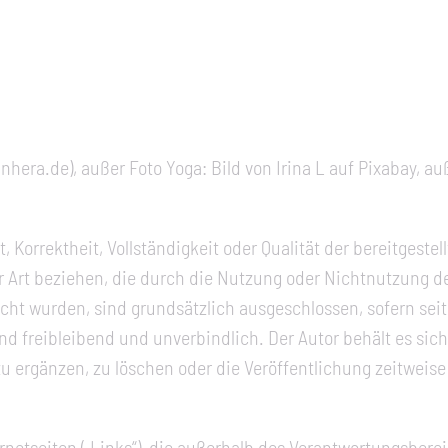
hera.de), außer Foto Yoga: Bild von Irina L auf Pixabay, a
t, Korrektheit, Vollständigkeit oder Qualität der bereitges
ler Art beziehen, die durch die Nutzung oder Nichtnutzung
cht wurden, sind grundsätzlich ausgeschlossen, sofern seit
ind freibleibend und unverbindlich. Der Autor behält es sic
ergänzen, zu löschen oder die Veröffentlichung zeitweise 
rnetseiten („Links“), die außerhalb des Verantwortungsbere