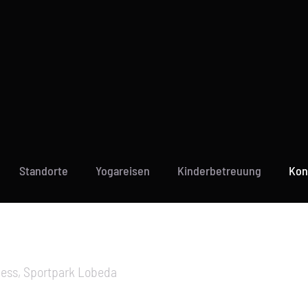
ss Sie dies akzeptieren, aber Sie können die Nutzung auch verweigern.
Ich akz
Standorte
Yogareisen
Kinderbetreuung
Kon
ness, Sportpark Lobeda