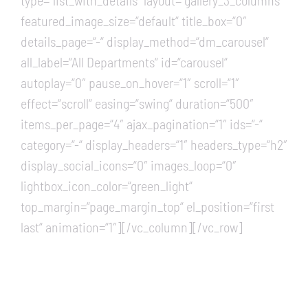
type=“list_with_details“ layout=“gallery_3_columns“
featured_image_size=“default“ title_box=“0″
details_page=“-“ display_method=“dm_carousel“
all_label=“All Departments“ id=“carousel“
autoplay=“0″ pause_on_hover=“1″ scroll=“1″
effect=“scroll“ easing=“swing“ duration=“500″
items_per_page=“4″ ajax_pagination=“1″ ids=“-“
category=“-“ display_headers=“1″ headers_type=“h2″
display_social_icons=“0″ images_loop=“0″
lightbox_icon_color=“green_light“
top_margin=“page_margin_top“ el_position=“first
last“ animation=“1″][/vc_column][/vc_row]